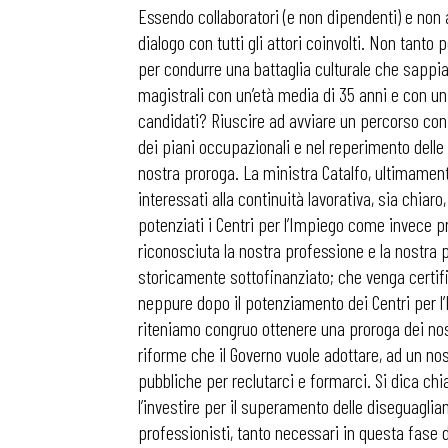
Essendo collaboratori (e non dipendenti) e non
dialogo con tutti gli attori coinvolti. Non tanto p
per condurre una battaglia culturale che sappia 
magistrali con un’età media di 35 anni e con un
candidati? Riuscire ad avviare un percorso con i
dei piani occupazionali e nel reperimento dell
nostra proroga. La ministra Catalfo, ultimamente,
interessati alla continuità lavorativa, sia chia
potenziati i Centri per l’Impiego come invece pr
riconosciuta la nostra professione e la nostra 
storicamente sottofinanziato; che venga certific
neppure dopo il potenziamento dei Centri per l
riteniamo congruo ottenere una proroga dei nostri
riforme che il Governo vuole adottare, ad un no
pubbliche per reclutarci e formarci. Si dica c
l’investire per il superamento delle diseguagli
professionisti, tanto necessari in questa fase