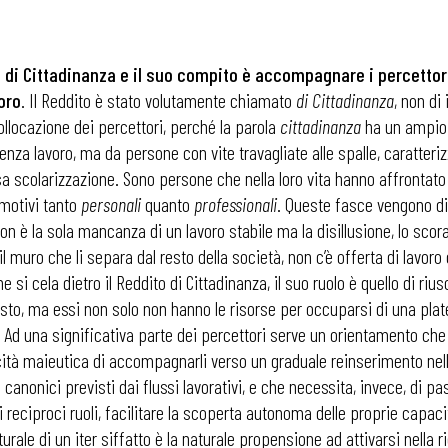
ito di Cittadinanza e il suo compito è accompagnare i percetto
oro
. Il Reddito è stato volutamente chiamato
di Cittadinanza
, non di
llocazione dei percettori, perché la parola
cittadinanza
ha un ampio s
 lavoro, ma da persone con vite travagliate alle spalle, caratterizz
a scolarizzazione. Sono persone che nella loro vita hanno affrontat
 motivi tanto
personali
quanto
professionali
. Queste fasce vengono d
on è la sola mancanza di un lavoro stabile ma la disillusione, lo scora
l muro che li separa dal resto della società, non c’è offerta di lavoro
he si cela dietro il Reddito di Cittadinanza, il suo ruolo è quello di ri
questo, ma essi non solo non hanno le risorse per occuparsi di una pla
. Ad una significativa parte dei percettori serve un orientamento che
ità maieutica di accompagnarli verso un graduale reinserimento nell’
 canonici previsti dai flussi lavorativi, e che necessita, invece, di pa
ei reciproci ruoli, facilitare la scoperta autonoma delle proprie cap
ale di un iter siffatto è la naturale propensione ad attivarsi nella 