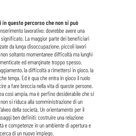
ri in questo percorso che non si può
 inserimento lavorativo: dovrebbe avere una
ignificato. La maggior parte dei beneficiari
ate da lunga disoccupazione, piccoli lavori
o non soltanto momentanee difficoltà ma lunghi
imenticate ed emarginate troppo spesso.
ggiamento, la difficoltà a rimettersi in gioco, la
 che tenga. Ed è qua che entra in gioco il ruolo
uscire a fare breccia nella vita di queste persone.
tea così ampia, ma è perfino desiderabile che si
 non si riduca alla somministrazione di un
alveo della società. Un orientamento per il
ssaggi ben definiti: costruire una relazione
acità e competenze in un ambiente di apertura e
ricerca di un nuovo impiego.