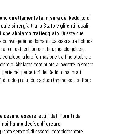
ono direttamente la misura del Reddito di
ale sinergia tra lo Stato e gli enti locali,
ari che abbiamo tratteggiato
. Queste due
, e coinvolgeranno domani qualsiasi altra Politica
aio di ostacoli burocratici, piccole gelosie,
nno concluso la loro formazione tra fine ottobre e
 pandemia. Abbiamo continuato a lavorare in smart
 parte dei percettori del Reddito ha infatti
ò dire degli altri due settori (anche se il settore
 devono essere letti i dati forniti da
di noi hanno deciso di creare
o quanto semmai di essergli complementare.