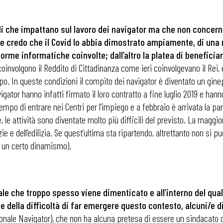
ali che impattano sul lavoro dei navigator ma che non concern
i
, e credo che il Covid lo abbia dimostrato ampiamente, di una re
orme informatiche coinvolte; dall’altro la platea di benefici
i coinvolgono il Reddito di Cittadinanza come ieri coinvolgevano il Rei
po. In queste condizioni il compito dei navigator è diventato un ginepr
avigator hanno infatti firmato il loro contratto a fine luglio 2019 e ha
l tempo di entrare nei Centri per l’impiego e a febbraio è arrivata la
le attività sono diventate molto più difficili del previsto. La maggior
zie e dell’edilizia. Se quest’ultima sta ripartendo, altrettanto non si pu
o un certo dinamismo).
le che troppo spesso viene dimenticato e all’interno del quale
te della difficoltà di far emergere questo contesto, alcuni/e 
ionale Navigator), che non ha alcuna pretesa di essere un sindacat