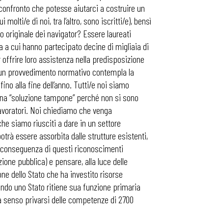
confronto che potesse aiutarci a costruire un
molti/e di noi, tra l’altro, sono iscritti/e), bensì
o originale dei navigator? Essere laureati
a a cui hanno partecipato decine di migliaia di
 offrire loro assistenza nella predisposizione
essun provvedimento normativo contempla la
ino alla fine dell’anno. Tutti/e noi siamo
e una “soluzione tampone” perché non si sono
 lavoratori. Noi chiediamo che venga
he siamo riusciti a dare in un settore
otrà essere assorbita dalle strutture esistenti,
a conseguenza di questi riconoscimenti
zione pubblica) e pensare, alla luce delle
ne dello Stato che ha investito risorse
ando uno Stato ritiene sua funzione primaria
ha senso privarsi delle competenze di 2700