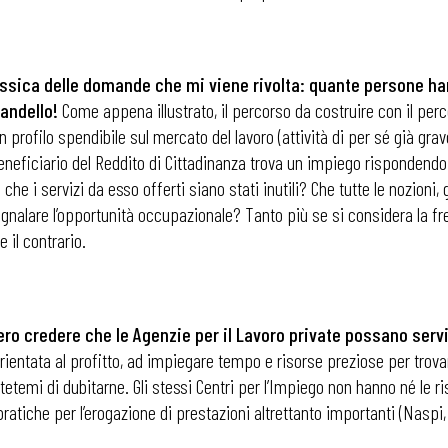
assica delle domande che mi viene rivolta: quante persone ha
andello!
Come appena illustrato, il percorso da costruire con il perc
un profilo spendibile sul mercato del lavoro (attività di per sé già g
 beneficiario del Reddito di Cittadinanza trova un impiego risponden
he i servizi da esso offerti siano stati inutili? Che tutte le nozioni,
gnalare l’opportunità occupazionale? Tanto più se si considera la fre
 il contrario.
ro credere che le Agenzie per il Lavoro private possano servi
orientata al profitto, ad impiegare tempo e risorse preziose per trov
 ADAPT
tetemi di dubitarne. Gli stessi Centri per l’Impiego non hanno né le r
ratiche per l’erogazione di prestazioni altrettanto importanti (Naspi,