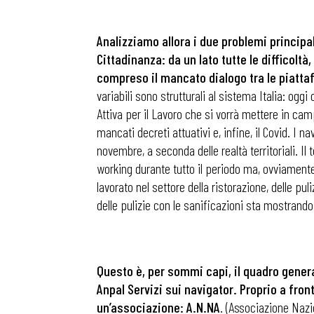
Analizziamo allora i due problemi princip
Osservator
Cittadinanza: da un lato tutte le difficoltà
compreso il mancato dialogo tra le piattaf
Eventi
variabili sono strutturali al sistema Italia: ogg
Attiva per il Lavoro che si vorrà mettere in cam
mancati decreti attuativi e, infine, il Covid. I n
Chi Siamo
novembre, a seconda delle realtà territoriali. I
working durante tutto il periodo ma, ovviamente, 
lavorato nel settore della ristorazione, delle puli
delle pulizie con le sanificazioni sta mostrand
Questo è, per sommi capi, il quadro genera
Anpal Servizi sui navigator. Proprio a fron
un’associazione: A.N.NA
. (Associazione Naz