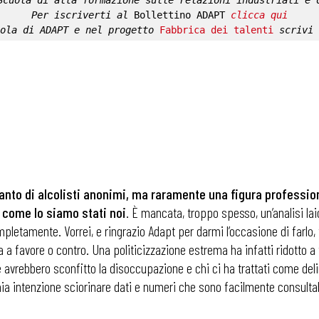
Scuola di alta formazione sulle relazioni industriali e 
Per iscriverti al 
Bollettino ADAPT
clicca qui
ola di ADAPT
 e nel progetto 
Fabbrica dei talenti
 scrivi 
tanto di alcolisti anonimi, ma raramente una figura professio
 come lo siamo stati noi
. È mancata, troppo spesso, un’analisi la
etamente. Vorrei, e ringrazio Adapt per darmi l’occasione di farlo, te
a favore o contro. Una politicizzazione estrema ha infatti ridotto a t
e avrebbero sconfitto la disoccupazione e chi ci ha trattati come del
ia intenzione sciorinare dati e numeri che sono facilmente consultabili