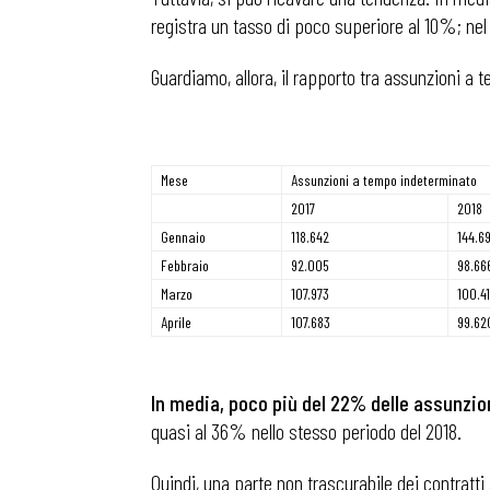
registra un tasso di poco superiore al 10%; ne
Guardiamo, allora, il rapporto tra assunzioni 
Mese
Assunzioni a tempo indeterminato
2017
2018
Gennaio
118.642
144.6
Febbraio
92.005
98.66
Marzo
107.973
100.4
Aprile
107.683
99.62
In media, poco più del 22% delle assunzio
Bollettini
quasi al 36% nello stesso periodo del 2018.
Quindi, una parte non trascurabile dei contratti
Articoli