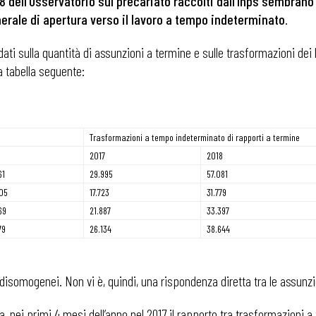
18 dell’Osservatorio sul precariato raccolti dall’Inps sembrano 
rale di apertura verso il lavoro a tempo indeterminato
.
dati sulla quantità di assunzioni a termine e sulle trasformazioni de
a tabella seguente:
Trasformazioni a tempo indeterminato di rapporti a termine
2017
2018
61
29.995
57.081
05
17.723
31.779
69
21.887
33.397
79
26.134
38.644
i, disomogenei. Non vi è, quindi, una rispondenza diretta tra le assunz
a, nei primi 4 mesi dell’anno nel 2017 il rapporto tra trasformazioni 