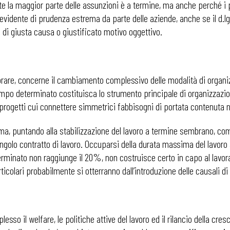
e la maggior parte delle assunzioni è a termine, ma anche perché i
vidente di prudenza estrema da parte delle aziende, anche se il d.lgs
di giusta causa o giustificato motivo oggettivo.
orare, concerne il cambiamento complessivo delle modalità di organi
tempo determinato costituisca lo strumento principale di organizzazi
 progetti cui connettere simmetrici fabbisogni di portata contenuta 
ma, puntando alla stabilizzazione del lavoro a termine sembrano, com
ingolo contratto di lavoro. Occuparsi della durata massima del lavor
erminato non raggiunge il 20%, non costruisce certo in capo al lavora
ticolari probabilmente si otterranno dall’introduzione delle causali di 
lesso il welfare, le politiche attive del lavoro ed il rilancio della cre