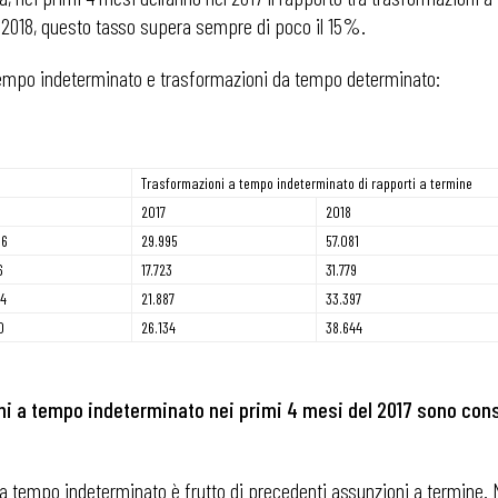
l 2018, questo tasso supera sempre di poco il 15%.
a tempo indeterminato e trasformazioni da tempo determinato:
Trasformazioni a tempo indeterminato di rapporti a termine
2017
2018
96
29.995
57.081
6
17.723
31.779
14
21.887
33.397
0
26.134
38.644
ni a tempo indeterminato nei primi 4 mesi del 2017 sono cons
 ADAPT
 a tempo indeterminato è frutto di precedenti assunzioni a termine. Ma