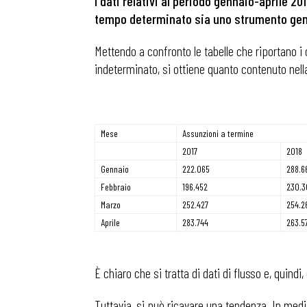
I dati relativi al periodo gennaio-aprile 20
tempo determinato sia uno strumento gene
Mettendo a confronto le tabelle che riportano i 
indeterminato, si ottiene quanto contenuto nell
Mese
Assunzioni a termine
2017
2018
Gennaio
222.065
288.6
Febbraio
196.452
230.3
Marzo
252.427
254.2
Aprile
283.744
263.5
È chiaro che si tratta di dati di flusso e, quind
Tuttavia, si può ricavare una tendenza. In medi