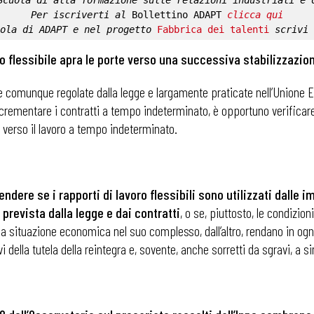
Scuola di alta formazione sulle relazioni industriali e 
Per iscriverti al 
Bollettino ADAPT
clicca qui
ola di ADAPT
 e nel progetto 
Fabbrica dei talenti
 scrivi 
o flessibile apra le porte verso una successiva stabilizzazio
comunque regolate dalla legge e largamente praticate nell’Unione E
crementare i contratti a tempo indeterminato, è opportuno verificare s
verso il lavoro a tempo indeterminato.
ndere se i rapporti di lavoro flessibili sono utilizzati dalle i
prevista dalla legge e dai contratti
, o se, piuttosto, le condizi
 la situazione economica nel suo complesso, dall’altro, rendano in ogn
ivi della tutela della reintegra e, sovente, anche sorretti da sgravi, a s