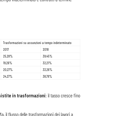
Trasformazioni su assunzioni a tempo indeterminato
2017
2018
25,28%
39,45%
19,26%
32,21%
20,27%
33,26%
24,27%
38,79%
istite in trasformazioni
; il tasso cresce fino
, il flusso delle trasformazioni dei lavori a