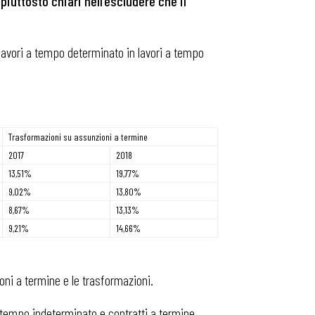
piuttosto chiari nell’escludere che il
i lavori a tempo determinato in lavori a tempo
Trasformazioni su assunzioni a termine
2017
2018
13,51%
19,77%
9,02%
13,80%
8,67%
13,13%
9,21%
14,66%
ioni a termine e le trasformazioni.
a tempo indeterminato e contratti a termine