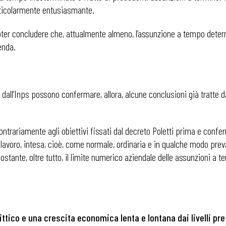
rticolarmente entusiasmante.
i
poter concludere che, attualmente almeno, l’assunzione a tempo dete
enda.
dall’Inps possono confermare, allora, alcune conclusioni già tratte 
ntrariamente agli obiettivi fissati dal decreto Poletti prima e confe
 lavoro, intesa, cioè, come normale, ordinaria e in qualche modo preva
(nonostante, oltre tutto, il limite numerico aziendale delle assunzioni 
ttico e una crescita economica lenta e lontana dai livelli pr