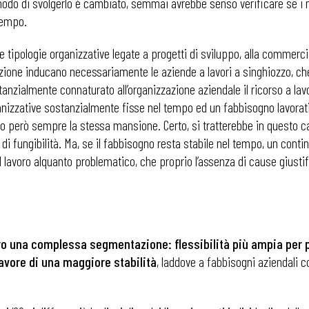
 modo di svolgerlo è cambiato, semmai avrebbe senso verificare se i 
 tempo.
e tipologie organizzative legate a progetti di sviluppo, alla commercia
ione inducano necessariamente le aziende a lavori a singhiozzo, che
nzialmente connaturato all’organizzazione aziendale il ricorso a lavor
nizzative sostanzialmente fisse nel tempo ed un fabbisogno lavorativ
do però sempre la stessa mansione. Certo, si tratterebbe in questo c
di fungibilità. Ma, se il fabbisogno resta stabile nel tempo, un conti
 lavoro alquanto problematico, che proprio l’assenza di cause giusti
bero una complessa segmentazione: flessibilità più ampia per 
favore di una maggiore stabilità
, laddove a fabbisogni aziendali 