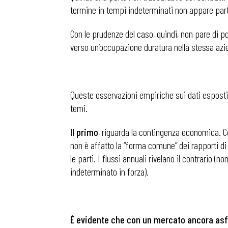
termine in tempi indeterminati non appare pa
Osservator
Con le prudenze del caso, quindi, non pare di 
verso un’occupazione duratura nella stessa azi
Eventi
Queste osservazioni empiriche sui dati esposti 
Chi Siamo
temi.
Il primo
, riguarda la contingenza economica. Co
non è affatto la “forma comune” dei rapporti di
le parti. I flussi annuali rivelano il contrario 
indeterminato in forza).
È evidente che con un mercato ancora asfi