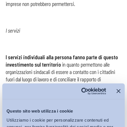
imprese non potrebbero permettersi.
I servizi
I servizi individuali alla persona fanno parte di questo
investimento sul territorio
in quanto permettono alle
organizzazioni sindacali di essere a contatto con i cittadini
fuori dal luogo di lavoro e di conciliare il rapporto di
rappresentanza individuale con quello collettivo. Tra i servizi
più innovativi, quelli legati all’accompagnamento nel mercato
del lavoro ed alle politiche attive attraggono un’attenzione
particolare. Da un lato vi sono i servizi offerti
Questo sito web utilizza i cookie
dall’organizzazione stessa,
come lo sportello per
Utilizziamo i cookie per personalizzare contenuti ed
l’orientamento al lavoro
, sul quale la CISL sembra rivelare
annunci, per fornire funzionalità dei social media e per