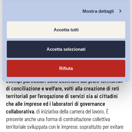
Chi Siamo
Mostra dettagli
Infine i risultati delle interviste come le tre
Accetta tutti
confederazioni sindacali, sul territorio Milanese e
Lombardo, stiano cercando di dare nuova linfa alla
negoziazione territoriale.
È opinione diffusa che la
Accetta selezionati
presenza sui piani di zona sia molto rilevante per la capacità
di rafforzare la rappresentanza e allo stesso tempo
Rifiuta
rispondere in modo efficace ai bisogni dei cittadini.
Due
esempi particolari sono costituiti dai
piani territoriali
di conciliazione e welfare, volti alla creazione di reti
territoriali per l’erogazione di servizi sia ai cittadini
che alle imprese ed i laboratori di governance
collaborativa
, di iniziativa della camera del lavoro. È
presente anche una forma di contrattazione collettiva
territoriale sviluppata con le imprese, soprattutto per evitare