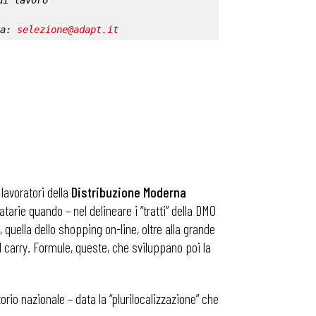
di lavoro
a: 
selezione@adapt.it
lavoratori della
Distribuzione Moderna
rie quando ­– nel delineare i “tratti” della DMO
uella dello shopping on-line, oltre alla grande
nd carry. Formule, queste, che sviluppano poi la
torio nazionale – data la “plurilocalizzazione” che