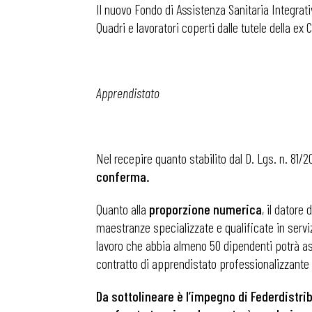
Il nuovo Fondo di Assistenza Sanitaria Integrativ
Quadri e lavoratori coperti dalle tutele della e
Osservator
Eventi
Apprendistato
Chi Siamo
Nel recepire quanto stabilito dal D. Lgs. n. 81/
conferma.
Quanto alla
proporzione numerica
, il dator
maestranze specializzate e qualificate in servizi
lavoro che abbia almeno 50 dipendenti potrà ass
contratto di apprendistato professionalizzante 
Da sottolineare è l’impegno di Federdistri