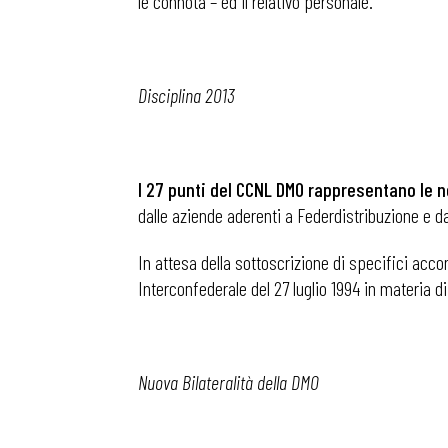
le connota – ed il relativo personale.
Disciplina 2013
I
27 punti del CCNL DMO rappresentano le n
dalle aziende aderenti a Federdistribuzione e d
In attesa della sottoscrizione di specifici acco
Interconfederale del 27 luglio 1994 in materia d
Nuova Bilateralità della DMO