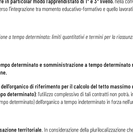
 in particolar modo l’apprendistato di 1° e 3° livello
, nella co
verso l’integrazione tra momento educativo-formativo e quello lavorat
e a tempo determinato: limiti quantitativi e termini per la riassunz
 tempo determinato e somministrazione a tempo determinato ri
one.
 dell’organico di riferimento per il calcolo del tetto massimo 
mpo determinato)
: l’utilizzo complessivo di tali contratti non potrà
empo determinato) dell’organico a tempo indeterminato in forza nell’u
azione territoriale
. In considerazione della plurilocalizzazione che