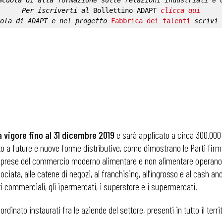
Scuola di alta formazione sulle relazioni industriali e 
Per iscriverti al 
Bollettino ADAPT
clicca qui
ola di ADAPT
 e nel progetto 
Fabbrica dei talenti
 scrivi 
à vigore fino al 31 dicembre 2019
e sarà applicato a circa 300.000 
o a future e nuove forme distributive, come dimostrano le Parti firmata
 imprese del commercio moderno alimentare e non alimentare operano, q
ociata, alle catene di negozi, al franchising, all’ingrosso e al cash a
ri commerciali, gli ipermercati, i superstore e i supermercati.
ordinato instaurati fra le aziende del settore, presenti in tutto il terri