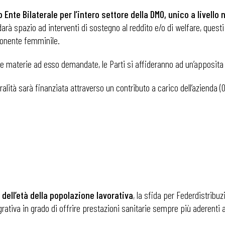
 Ente Bilaterale per l’intero settore della DMO, unico a livello n
darà spazio ad interventi di sostegno al reddito e/o di welfare, quest
ponente femminile.
elle materie ad esso demandate, le Parti si affideranno ad un’apposit
alità sarà finanziata attraverso un contributo a carico dell’azienda (
.
 ADAPT
 dell’età della popolazione lavorativa
, la sfida per Federdistribu
rativa in grado di offrire prestazioni sanitarie sempre più aderenti a