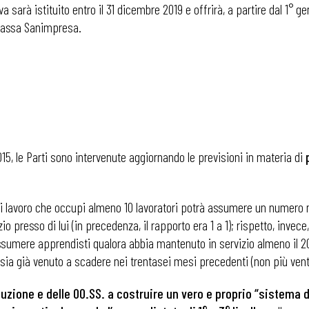
a sarà istituito entro il 31 dicembre 2019 e offrirà, a partire dal 1° 
x Cassa Sanimpresa.
i
2015, le Parti sono intervenute aggiornando le previsioni in materia di
e di lavoro che occupi almeno 10 lavoratori potrà assumere un numero
o presso di lui (in precedenza, il rapporto era 1 a 1); rispetto, invece,
umere apprendisti qualora abbia mantenuto in servizio almeno il 20%
sia già venuto a scadere nei trentasei mesi precedenti (non più vent
buzione e delle OO.SS. a costruire un vero e proprio “sistema d