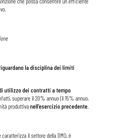
nvinzione che possa consentire un efficiente
ivo.
ione
guardano la disciplina dei limiti
di utilizzo dei contratti a tempo
, infatti, superare il 20% annuo (il 15% annuo,
nità produttiva
nell’esercizio precedente
.
 caratterizza il settore della DMO, è