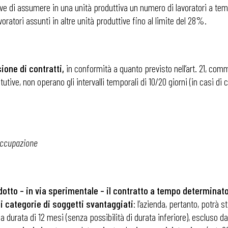
tive di assumere in una unità produttiva un numero di lavoratori a t
tori assunti in altre unità produttive fino al limite del 28%.
one di contratti,
in conformità a quanto previsto nell’art. 21, comm
utive, non operano gli intervalli temporali di 10/20 giorni (in casi di c
occupazione
dotto – in via sperimentale – il contratto a tempo determinato
di categorie di soggetti svantaggiati
: l’azienda, pertanto, potrà 
 durata di 12 mesi (senza possibilità di durata inferiore), escluso 