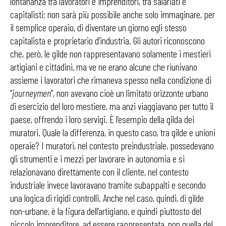
lontananza tra lavoratori e imprenditori, tra salariati e
capitalisti: non sarà più possibile anche solo immaginare, per
il semplice operaio, di diventare un giorno egli stesso
capitalista e proprietario d’industria. Gli autori riconoscono
che, però, le gilde non rappresentavano solamente i mestieri
artigiani e cittadini, ma ve ne erano alcune che riunivano
assieme i lavoratori che rimaneva spesso nella condizione di
“
journeymen
”, non avevano cioè un limitato orizzonte urbano
di esercizio del loro mestiere, ma anzi viaggiavano per tutto il
paese, offrendo i loro servigi. È l’esempio della gilda dei
muratori. Quale la differenza, in questo caso, tra gilde e unioni
operaie? I muratori, nel contesto preindustriale, possedevano
gli strumenti e i mezzi per lavorare in autonomia e si
relazionavano direttamente con il cliente, nel contesto
industriale invece lavoravano tramite subappalti e secondo
una logica di rigidi controlli. Anche nel caso, quindi, di gilde
non-urbane, è la figura dell’artigiano, e quindi piuttosto del
piccolo imprenditore, ad essere rappresentata, non quella del