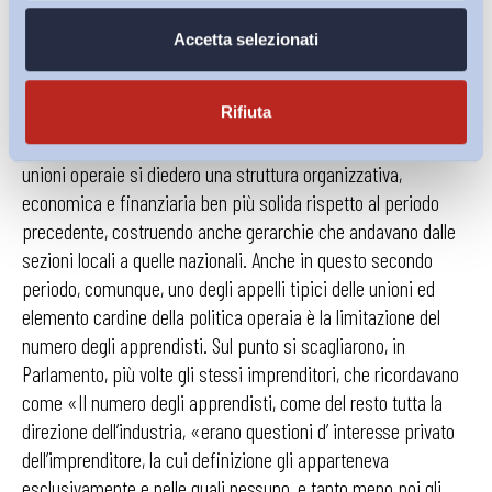
rappresentanza cambiò nuovamente: «Lasciando da parte
ogni progetto di rivoluzione sociale, essi si misero
Accetta selezionati
risolutamente a lottare contro le peggiori tirannie legali ed
industriali che pesavano su di loro, edificando lentamente a
Rifiuta
questo scopo organizzazioni che sono divenite parti integrali
della struttura di uno stato industriale moderno» (p. 161). Le
unioni operaie si diedero una struttura organizzativa,
economica e finanziaria ben più solida rispetto al periodo
precedente, costruendo anche gerarchie che andavano dalle
sezioni locali a quelle nazionali. Anche in questo secondo
periodo, comunque, uno degli appelli tipici delle unioni ed
elemento cardine della politica operaia è la limitazione del
numero degli apprendisti. Sul punto si scagliarono, in
Parlamento, più volte gli stessi imprenditori, che ricordavano
come «Il numero degli apprendisti, come del resto tutta la
direzione dell’industria, «erano questioni d’ interesse privato
dell’imprenditore, la cui definizione gli apparteneva
esclusivamente e nelle quali nessuno, e tanto meno poi gli