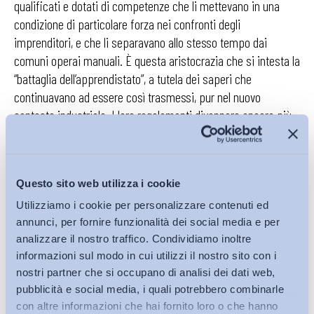
qualificati e dotati di competenze che li mettevano in una
condizione di particolare forza nei confronti degli
imprenditori, e che li separavano allo stesso tempo dai
comuni operai manuali. È questa aristocrazia che si intesta la
“battaglia dell’apprendistato”, a tutela dei saperi che
continuavano ad essere così trasmessi, pur nel nuovo
contesto industriale. I loro regolamenti divennero ancora più
rigidi nel XIX secolo, date le pressioni a cui erano sottoposti, e
spesso ebbero ragioni delle volontà industriali.
Questo sito web utilizza i cookie
Utilizziamo i cookie per personalizzare contenuti ed
Gli autori identificano nella fase storicamente
annunci, per fornire funzionalità dei social media e per
successiva a questo primo sorgere dell’unionismo,
analizzare il nostro traffico. Condividiamo inoltre
quella che va dal 1829 al 1842, come la fase
informazioni sul modo in cui utilizzi il nostro sito con i
“rivoluzionaria” delle unioni operaie, agitate da ideali
nostri partner che si occupano di analisi dei dati web,
socialisti e miranti non a formare “aristocrazie del
pubblicità e social media, i quali potrebbero combinarle
lavoro”, ma
trades unions
, unioni di mestieri, al plurale:
con altre informazioni che hai fornito loro o che hanno