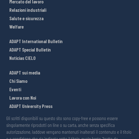
Mercato del lavoro
Relazioni industriali
Salute e sicurezza
Welfare
ADAPT International Bulletin
ADAPT Special Bulletin
Noticias CIELO
ADAPT sui media
Chi Siamo
Eventi
Lavora con Noi
ADAPT University Press
Gli scritti disponibili su questo sito sono copy-free e possono essere
singolarmente riprodotti on line o su carta, anche senza specifica
autorizzazione, laddove vengano mantenuti inalterati il contenuto e il titolo
e a condizione che sia indicata sotto il titolo, quale fonte, “tratto da