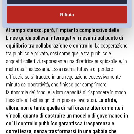
University press, 2025; G. Impellizzieri,
La formazione dei
lavoratori nei contratti collettivi tra vecchi e nuovi modelli
, in
il
Lavoro nella Giurisprudenza
, 2023, pp. 247, ss.).
Rifiuta
Al tempo stesso, però, l’impianto complessivo delle
Linee guida solleva interrogativi rilevanti sul punto di
equilibrio tra collaborazione e controllo
. La cooperazione
tra pubblico e privato, così come quella tra pubblico e
soggetti collettivi, rappresenta una direttrice auspicabile e, in
molti casi, necessaria. Essa rischia tuttavia di perdere
efficacia se si traduce in una regolazione eccessivamente
minuta dell’operatività, che finisce per comprimere
l’autonomia dei fondi e la loro capacità di rispondere in modo
flessibile ai fabbisogni di imprese e lavoratori.
La sfida,
allora, non è tanto quella di rafforzare ulteriormente i
vincoli, quanto di costruire un modello di governance in
cui il controllo pubblico garantisca trasparenza e
correttezza, senza trasformarsi in una gabbia che