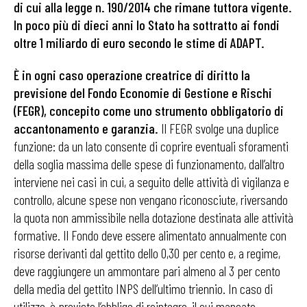
di cui alla legge n. 190/2014 che rimane tuttora vigente.
In poco più di dieci anni lo Stato ha sottratto ai fondi
oltre 1 miliardo di euro secondo le stime di ADAPT.
È in ogni caso operazione creatrice di diritto la
previsione del Fondo Economie di Gestione e Rischi
(FEGR), concepito come uno strumento obbligatorio di
accantonamento e garanzia
.
Il FEGR svolge una duplice
funzione: da un lato consente di coprire eventuali sforamenti
della soglia massima delle spese di funzionamento, dall’altro
interviene nei casi in cui, a seguito delle attività di vigilanza e
controllo, alcune spese non vengano riconosciute, riversando
la quota non ammissibile nella dotazione destinata alle attività
formative. Il Fondo deve essere alimentato annualmente con
risorse derivanti dal gettito dello 0,30 per cento e, a regime,
deve raggiungere un ammontare pari almeno al 3 per cento
della media del gettito INPS dell’ultimo triennio. In caso di
utilizzo, è previsto l’obbligo di reintegro, il cui mancato