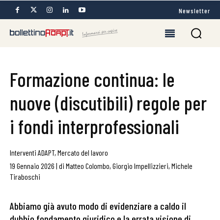
Newsletter
Formazione continua: le
nuove (discutibili) regole per
i fondi interprofessionali
Interventi ADAPT
,
Mercato del lavoro
19 Gennaio 2026
|
di
Matteo Colombo
,
Giorgio Impellizzieri
,
Michele
Tiraboschi
Abbiamo già avuto modo di evidenziare a caldo il
dubbio fondamento giuridico e la errata visione di