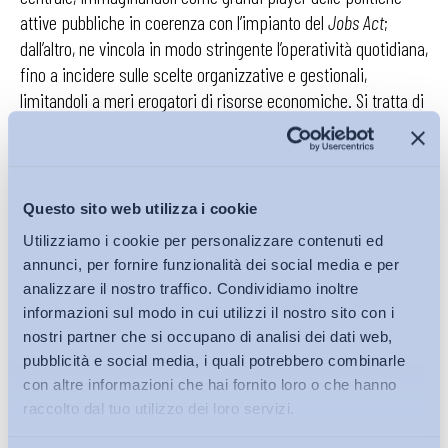
attive pubbliche in coerenza con l’impianto del
Jobs Act
;
dall’altro, ne vincola in modo stringente l’operatività quotidiana,
fino a incidere sulle scelte organizzative e gestionali,
limitandoli a meri erogatori di risorse economiche. Si tratta di
una torsione non neutrale, perché i fondi non nascono come
articolazioni amministrative dello Stato, ma come strumenti
delle relazioni industriali, espressione delle parti sociali che li
hanno costituiti (vedi M. Tiraboschi,
I fondi paritetici
Questo sito web utilizza i cookie
interprofessionali per la formazione continua in Italia: bilancio
Utilizziamo i cookie per personalizzare contenuti ed
di una esperienza
, in
Professionalità Studi,
2022). La loro
annunci, per fornire funzionalità dei social media e per
vocazione originaria non è quella di sostituirsi agli attori
analizzare il nostro traffico. Condividiamo inoltre
pubblici, ma di affiancarli, valorizzando la prossimità ai
informazioni sul modo in cui utilizzi il nostro sito con i
fabbisogni di imprese e lavoratori.
nostri partner che si occupano di analisi dei dati web,
pubblicità e social media, i quali potrebbero combinarle
Questo slittamento emerge con particolare chiarezza
con altre informazioni che hai fornito loro o che hanno
nel rafforzamento del ruolo del Ministero del lavoro
raccolto dal tuo utilizzo dei loro servizi.
nelle fasi di autorizzazione, monitoraggio e