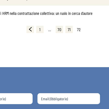
i HRM nella contrattazione collettiva: un ruolo in cerca d’autore
1
…
70
71
72
 ADAPT
i